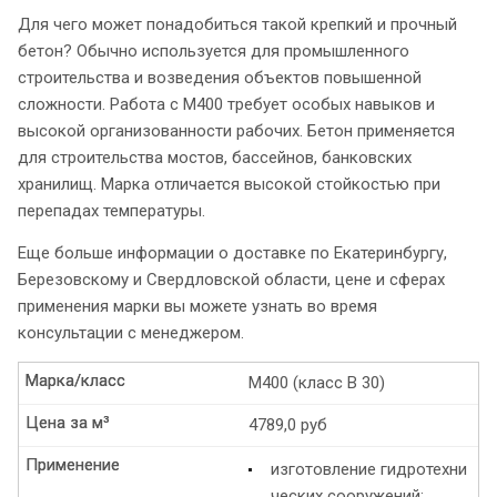
Для чего может понадобиться такой крепкий и прочный
бетон? Обычно используется для промышленного
строительства и возведения объектов повышенной
сложности. Работа с М400 требует особых навыков и
высокой организованности рабочих. Бетон применяется
для строительства мостов, бассейнов, банковских
хранилищ. Марка отличается высокой стойкостью при
перепадах температуры.
Еще больше информации о доставке по Екатеринбургу,
Березовскому и Свердловской области, цене и сферах
применения марки вы можете узнать во время
консультации с менеджером.
Марка/класс
Марка/класс
М400 (класс B 30)
Цена за м³
Цена за м³
4789,0 руб
Применение
Применение
изготовление гидротехни
ческих сооружений;