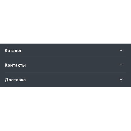
Каталог
Контакты
Доставка
Вопросы и ответы
Наши контакты
+7 (343) 382-18-48
+7
9002076005
менеджер по
продажам бетона