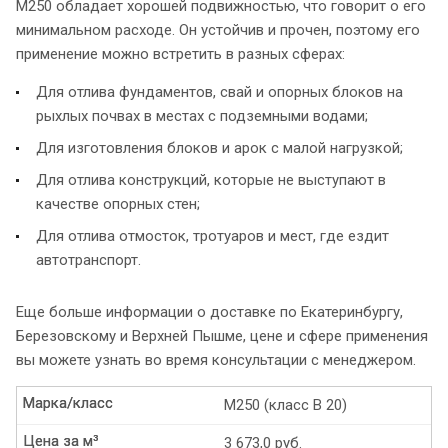
М250 обладает хорошей подвижностью, что говорит о его
минимальном расходе. Он устойчив и прочен, поэтому его
применение можно встретить в разных сферах:
Для отлива фундаментов, свай и опорных блоков на
рыхлых почвах в местах с подземными водами;
Для изготовления блоков и арок с малой нагрузкой;
Для отлива конструкций, которые не выступают в
качестве опорных стен;
Для отлива отмосток, тротуаров и мест, где ездит
автотранспорт.
Еще больше информации о доставке по Екатеринбургу,
Березовскому и Верхней Пышме, цене и сфере применения
вы можете узнать во время консультации с менеджером.
Марка/класс
Марка/класс
М250 (класс B 20)
Цена за м³
Цена за м³
3 673,0 руб.