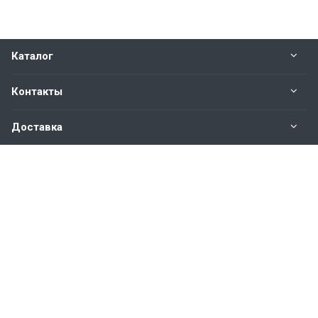
Каталог
Контакты
Доставка
Вопросы и ответы
Наши контакты
+7 (343) 382-18-48
+7
9002076005
менеджер по
продажам бетона
+79222944101
менеджер по продажам бетона
для заказов и консультаций: zakaz
@beton2020.ru
Пн. –Вс.: с 8.00 до 18.00 часов,