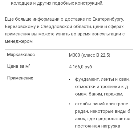
колодцев и других подобных конструкций.
Еще больше информации о доставке по Екатеринбургу,
Березовскому и Свердловской области, цене и сферах
применения вы можете узнать во время консультации с
менеджером.
Марка/класс
Марка/класс
М300 (класс B 22,5)
Цена за м³
Цена за м³
4 166,0 руб
Применение
Применение
фундамент, ленты и сваи,
отмостки и тропинки к д
омам, баням, гаражам;
столбы линий электропе
редач, некоторые виды б
алок, где предполагается
постоянная нагрузка